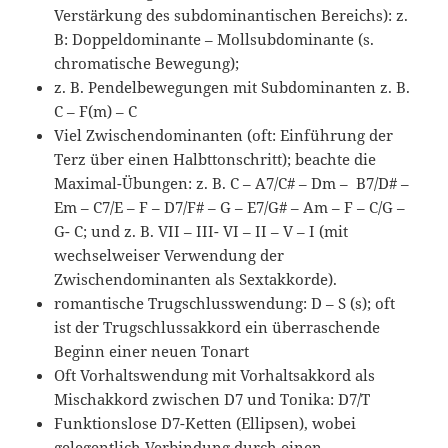
Verstärkung des subdominantischen Bereichs): z.
B: Doppeldominante – Mollsubdominante (s.
chromatische Bewegung);
z. B. Pendelbewegungen mit Subdominanten z. B.
C – F(m) – C
Viel Zwischendominanten (oft: Einführung der
Terz über einen Halbttonschritt); beachte die
Maximal-Übungen: z. B. C – A7/C# – Dm – B7/D# –
Em – C7/E – F – D7/F# – G – E7/G# – Am – F – C/G –
G- C; und z. B. VII – III- VI – II – V – I (mit
wechselweiser Verwendung der
Zwischendominanten als Sextakkorde).
romantische Trugschlusswendung: D – S (s); oft
ist der Trugschlussakkord ein überraschende
Beginn einer neuen Tonart
Oft Vorhaltswendung mit Vorhaltsakkord als
Mischakkord zwischen D7 und Tonika: D7/T
Funktionslose D7-Ketten (Ellipsen), wobei
gelegentlich Verbindung durch einen