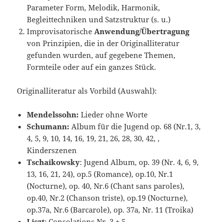
Parameter Form, Melodik, Harmonik,
Begleittechniken und Satzstruktur (s. u.)
Improvisatorische
Anwendung/Übertragung
von Prinzipien, die in der Originalliteratur
gefunden wurden, auf gegebene Themen,
Formteile oder auf ein ganzes Stück.
Originalliteratur als Vorbild (Auswahl):
Mendelssohn:
Lieder ohne Worte
Sc
humann:
Album für die Jugend op. 68 (Nr.1, 3,
4, 5, 9, 10, 14, 16, 19, 21, 26, 28, 30, 42, ,
Kinderszenen
Tschaikowsky
: Jugend Album, op. 39 (Nr. 4, 6, 9,
13, 16, 21, 24), op.5 (Romance), op.10, Nr.1
(Nocturne), op. 40, Nr.6 (Chant sans paroles),
op.40, Nr.2 (Chanson triste), op.19 (Nocturne),
op.37a, Nr.6 (Barcarole), op. 37a, Nr. 11 (Troika)
Liszt
: Consolations Nr. 3 + 5