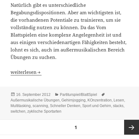
Natürlich gibt es unterschiedliche
Begabungsdispositionen. Aber am wichtigsten ist,
die vorhandenen Potentiale zu trainieren, um sie
vollständig nutzen zu können. Da das Vom
Blattspielen eine komplexe Angelegenheit ist und
aus einigen verschiedenartigen Fähigkeiten besteht,
lohnt es sich, auch im außermusikalischen Bereich
Übungen zu suchen.
Außermusikalische Übungen für Blattspiel
weiterlesen
Veröffentlicht
Kategorien
Schlagwörter
16. September 2012
Partiturspiel/BlattSpiel
am
Außermusikalische Übungen
,
Gehirnjogging
,
KOnzentration
,
Lesen
,
Multitasking
,
scanning
,
Schneller Denken
,
Sport und Gehirn
,
stacks
,
switchen
,
zyklische Sportarten
Seitennummerierung
SEITE
1
der
Beiträge