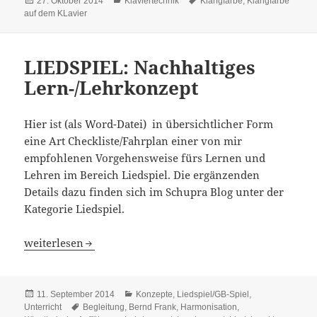
Veröffentlicht
Kategorien
Schlagwörter
27. Oktober 2014
Klaviertechnik
Klangfarbe
,
Klangfarbe
am
auf dem KLavier
LIEDSPIEL: Nachhaltiges
Lern-/Lehrkonzept
Hier ist (als Word-Datei) in übersichtlicher Form
eine Art Checkliste/Fahrplan einer von mir
empfohlenen Vorgehensweise fürs Lernen und
Lehren im Bereich Liedspiel. Die ergänzenden
Details dazu finden sich im Schupra Blog unter der
Kategorie Liedspiel.
LIEDSPIEL: Nachhaltiges Lern-/Lehrkonzept
weiterlesen
Veröffentlicht
Kategorien
11. September 2014
Konzepte
,
Liedspiel/GB-Spiel
,
am
Schlagwörter
Unterricht
Begleitung
,
Bernd Frank
,
Harmonisation
,