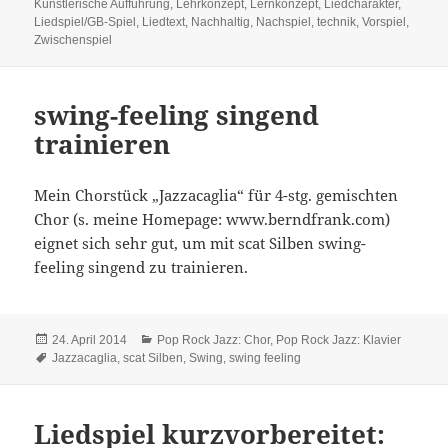
Künstlerische Aufführung
,
Lehrkonzept
,
Lernkonzept
,
Liedcharakter
,
Liedspiel/GB-Spiel
,
Liedtext
,
Nachhaltig
,
Nachspiel
,
technik
,
Vorspiel
,
Zwischenspiel
swing-feeling singend
trainieren
Mein Chorstück „Jazzacaglia“ für 4-stg. gemischten
Chor (s. meine Homepage: www.berndfrank.com)
eignet sich sehr gut, um mit scat Silben swing-
feeling singend zu trainieren.
Veröffentlicht
Kategorien
24. April 2014
Pop Rock Jazz: Chor
,
Pop Rock Jazz: Klavier
am
Schlagwörter
Jazzacaglia
,
scat Silben
,
Swing
,
swing feeling
Liedspiel kurzvorbereitet: