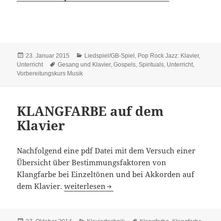
Veröffentlicht
Kategorien
23. Januar 2015
Liedspiel/GB-Spiel
,
Pop Rock Jazz: Klavier
,
am
Schlagwörter
Unterricht
Gesang und Klavier
,
Gospels
,
Spirituals
,
Unterricht
,
Vorbereitungskurs Musik
KLANGFARBE auf dem
Klavier
Nachfolgend eine pdf Datei mit dem Versuch einer
Übersicht über Bestimmungsfaktoren von
Klangfarbe bei Einzeltönen und bei Akkorden auf
KLANGFARBE auf dem Klavier
dem Klavier.
weiterlesen