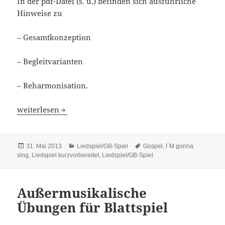
In der pdf-Datei (s. u.) befinden sich ausführliche
Hinweise zu
– Gesamtkonzeption
– Begleitvarianten
– Reharmonisation.
Liedspiel kurzvorbereitet: GOSPEL („I`m gonna sing“)
weiterlesen
Veröffentlicht
Kategorien
Schlagwörter
31. Mai 2013
Liedspiel/GB-Spiel
Gospel
,
I´M gonna
am
sing
,
Liedspiel kurzvorbereitet
,
Liedspiel/GB-Spiel
Außermusikalische
Übungen für Blattspiel