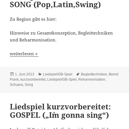
SONG (Pop,Latin,Swing)
Zu Beginn gibt es hier:
Hinweise zu Gesamtkonzeption, Begleittechniken
und Reharmonisation.
Liedspiel kurzvorbereitet: SONG (Pop,Latin,Swing)
weiterlesen
Veröffentlicht
Kategorien
Schlagwörter
1. Juni 2013
Liedspiel/GB-Spiel
Begleittechniken
,
Bernd
am
Frank
,
kurzsvorbereitet
,
Liedspiel/GB-Spiel
,
Reharmonisation
,
Schupra
,
Song
Liedspiel kurzvorbereitet:
GOSPEL („I`m gonna sing“)