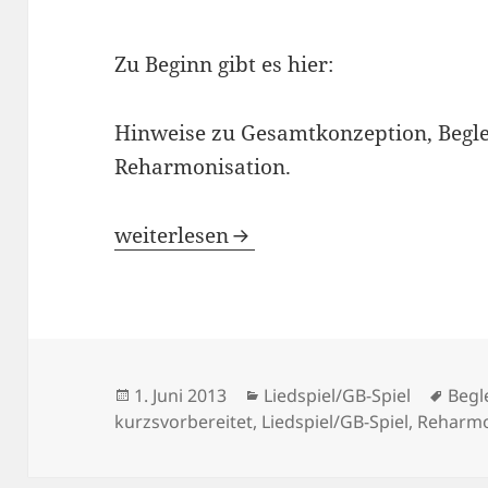
Zu Beginn gibt es hier:
Hinweise zu Gesamtkonzeption, Begle
Reharmonisation.
Liedspiel kurzvorbereitet: SONG (Pop
weiterlesen
Veröffentlicht
Kategorien
Schl
1. Juni 2013
Liedspiel/GB-Spiel
Begl
am
kurzsvorbereitet
,
Liedspiel/GB-Spiel
,
Reharmo