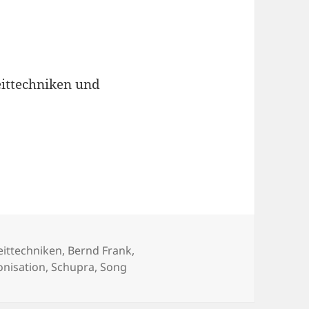
ittechniken und
,Latin,Swing)
agwörter
eittechniken
,
Bernd Frank
,
nisation
,
Schupra
,
Song