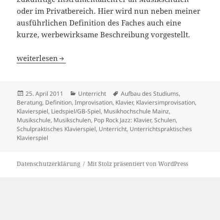
oder im Privatbereich. Hier wird nun neben meiner
ausführlichen Definition des Faches auch eine
kurze, werbewirksame Beschreibung vorgestellt.
Definition usw. „Schulpraktisches/Unterrichtspraktisches
weiterlesen
Veröffentlicht
Kategorien
Schlagwörter
25. April 2011
Unterricht
Aufbau des Studiums
,
am
Beratung
,
Definition
,
Improvisation
,
Klavier
,
Klaviersimprovisation
,
Klavierspiel
,
Liedspiel/GB-Spiel
,
Musikhochschule Mainz
,
Musikschule
,
Musikschulen
,
Pop Rock Jazz: Klavier
,
Schulen
,
Schulpraktisches Klavierspiel
,
Unterricht
,
Unterrichtspraktisches
Klavierspiel
Datenschutzerklärung
Mit Stolz präsentiert von WordPress