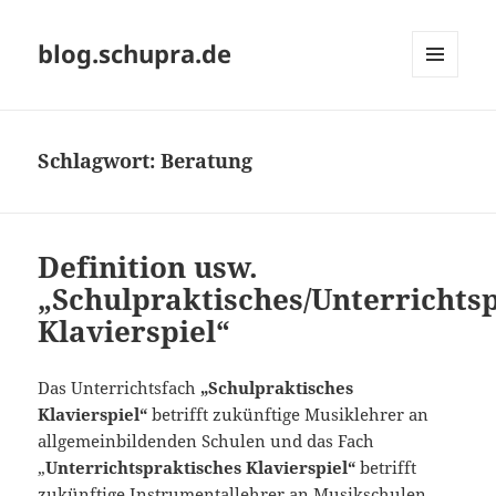
blog.schupra.de
MENÜ
UND
WIDGETS
Schlagwort:
Beratung
Definition usw.
„Schulpraktisches/Unterrichts
Klavierspiel“
Das Unterrichtsfach
„Schulpraktisches
Klavierspiel“
betrifft zukünftige Musiklehrer an
allgemeinbildenden Schulen und das Fach
„
Unterrichtspraktisches Klavierspiel“
betrifft
zukünftige Instrumentallehrer an Musikschulen