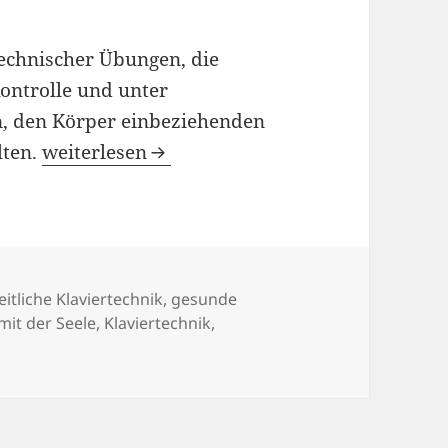
echnischer Übungen, die
ontrolle und unter
n, den Körper einbeziehenden
KLAVIERTECHNISCHE ÜBUNGEN
lten.
weiterlesen
gwörter
itliche Klaviertechnik
,
gesunde
mit der Seele
,
Klaviertechnik
,