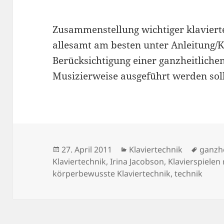
Zusammenstellung wichtiger klaviert
allesamt am besten unter Anleitung/K
Berücksichtigung einer ganzheitliche
Musizierweise ausgeführt werden sol
Veröffentlicht
Kategorien
Schla
27. April 2011
Klaviertechnik
ganzhe
am
Klaviertechnik
,
Irina Jacobson
,
Klavierspielen 
körperbewusste Klaviertechnik
,
technik