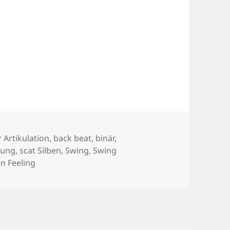
N + PHRASIERUNG
Schlagwörter
Artikulation
,
back beat
,
binär
,
rung
,
scat Silben
,
Swing
,
Swing
en Feeling