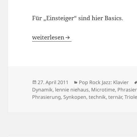
Für „Einsteiger“ sind hier Basics.
SWING: RHYTHMISCHE GRUNDLAGE
weiterlesen
Veröffentlicht
Kategorien
27. April 2011
Pop Rock Jazz: Klavier
am
Dynamik
,
lennie niehaus
,
Microtime
,
Phrasie
Phrasierung
,
Synkopen
,
technik
,
ternär
,
Triol