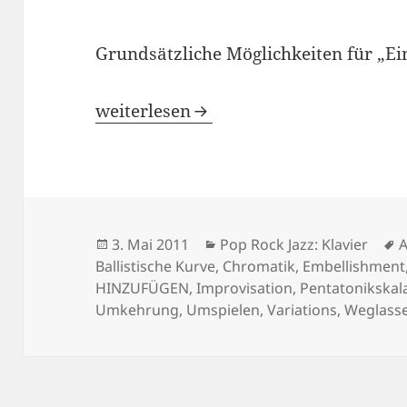
Grundsätzliche Möglichkeiten für „Ein
JAZZ: IMPROVISATIONS KONZEPTE
weiterlesen
Veröffentlicht
Kategorien
S
3. Mai 2011
Pop Rock Jazz: Klavier
A
am
Ballistische Kurve
,
Chromatik
,
Embellishment
HINZUFÜGEN
,
Improvisation
,
Pentatonikskal
Umkehrung
,
Umspielen
,
Variations
,
Weglass