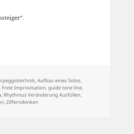
steiger“.
chlagwörter
rpeggiotechnik
,
Aufbau eines Solos
,
,
Freie Improvisation
,
guide tone line
,
a
,
Rhythmus Veränderung Ausfüllen
,
en
,
Zifferndenken