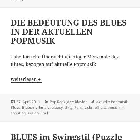
DIE BEDEUTUNG DES BLUES
IN DER AKTUELLEN
POPMUSIK
Tabellarische Übersicht wichtiger Merkmale des
Blues, bezogen auf aktuelle Popmusik.
DIE BEDEUTUNG DES BLUES IN DER AKTUELLEN POPMU
weiterlesen
Veröffentlicht
Kategorien
Schlagwörter
27. April 2011
Pop Rock Jazz: Klavier
aktuelle Popmusik
,
am
Blues
,
Bluesmerkmale
,
bluesy
,
dirty
,
Funk
,
Licks
,
off pitchness
,
riff
,
shouting
,
skalen
,
Soul
BLUES im Swingstil (Puzzle