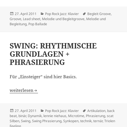
Veröffentlicht
Kategorien
Schlagwörter
27. April 2011
Pop Rock Jazz: Klavier
Begleit Groove
,
am
Groove
,
Lead sheet
,
Melodie und Begleitgroove
,
Melodie und
Begleitung
,
Pop Ballade
SWING: RHYTHMISCHE
GRUNDLAGEN +
PHRASIERUNG
Für „Einsteiger“ sind hier Basics.
SWING: RHYTHMISCHE GRUNDLAGEN + PHRASIERUNG
weiterlesen
Veröffentlicht
Kategorien
Schlagwörter
27. April 2011
Pop Rock Jazz: Klavier
Artikulation
,
back
am
beat
,
binär
,
Dynamik
,
lennie niehaus
,
Microtime
,
Phrasierung
,
scat
Silben
,
Swing
,
Swing Phrasierung
,
Synkopen
,
technik
,
ternär
,
Triolen
Feeling