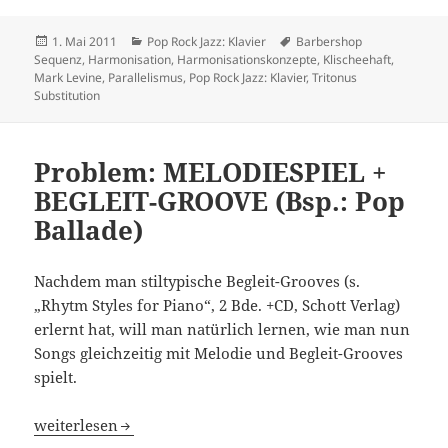
Veröffentlicht
Kategorien
Schlagwörter
1. Mai 2011
Pop Rock Jazz: Klavier
Barbershop
am
Sequenz
,
Harmonisation
,
Harmonisationskonzepte
,
Klischeehaft
,
Mark Levine
,
Parallelismus
,
Pop Rock Jazz: Klavier
,
Tritonus
Substitution
Problem: MELODIESPIEL +
BEGLEIT-GROOVE (Bsp.: Pop
Ballade)
Nachdem man stiltypische Begleit-Grooves (s.
„Rhytm Styles for Piano“, 2 Bde. +CD, Schott Verlag)
erlernt hat, will man natürlich lernen, wie man nun
Songs gleichzeitig mit Melodie und Begleit-Grooves
spielt.
Problem: MELODIESPIEL + BEGLEIT-GROOVE (Bsp.: Pop Ba
weiterlesen