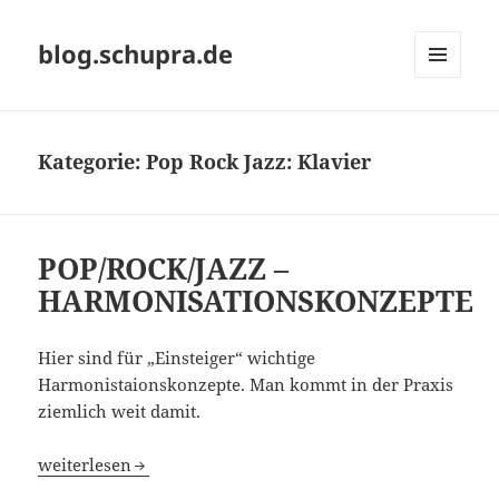
blog.schupra.de
MENÜ
UND
WIDGETS
Kategorie:
Pop Rock Jazz: Klavier
POP/ROCK/JAZZ –
HARMONISATIONSKONZEPTE
Hier sind für „Einsteiger“ wichtige
Harmonistaionskonzepte. Man kommt in der Praxis
ziemlich weit damit.
POP/ROCK/JAZZ – HARMONISATIONSKONZEPTE
weiterlesen