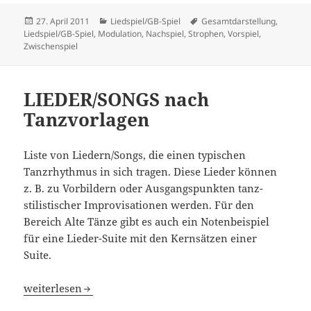
Veröffentlicht
Kategorien
Schlagwörter
27. April 2011
Liedspiel/GB-Spiel
Gesamtdarstellung
,
am
Liedspiel/GB-Spiel
,
Modulation
,
Nachspiel
,
Strophen
,
Vorspiel
,
Zwischenspiel
LIEDER/SONGS nach
Tanzvorlagen
Liste von Liedern/Songs, die einen typischen
Tanzrhythmus in sich tragen. Diese Lieder können
z. B. zu Vorbildern oder Ausgangspunkten tanz-
stilistischer Improvisationen werden. Für den
Bereich Alte Tänze gibt es auch ein Notenbeispiel
für eine Lieder-Suite mit den Kernsätzen einer
Suite.
LIEDER/SONGS nach Tanzvorlagen
weiterlesen