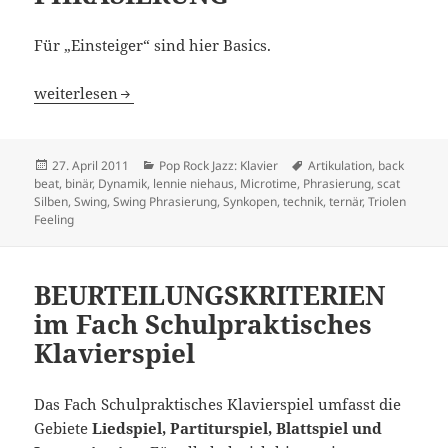
Für „Einsteiger“ sind hier Basics.
SWING: RHYTHMISCHE GRUNDLAGEN + PHRASIERUNG
weiterlesen
Veröffentlicht
Kategorien
Schlagwörter
27. April 2011
Pop Rock Jazz: Klavier
Artikulation
,
back
am
beat
,
binär
,
Dynamik
,
lennie niehaus
,
Microtime
,
Phrasierung
,
scat
Silben
,
Swing
,
Swing Phrasierung
,
Synkopen
,
technik
,
ternär
,
Triolen
Feeling
BEURTEILUNGSKRITERIEN
im Fach Schulpraktisches
Klavierspiel
Das Fach Schulpraktisches Klavierspiel umfasst die
Gebiete
Liedspiel, Partiturspiel, Blattspiel und