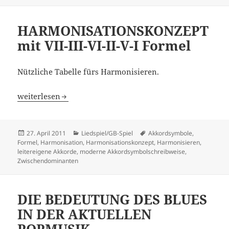
HARMONISATIONSKONZEPT
mit VII-III-VI-II-V-I Formel
Nützliche Tabelle fürs Harmonisieren.
HARMONISATIONSKONZEPT mit VII-III-VI-II-V-I Formel
weiterlesen
Veröffentlicht
Kategorien
Schlagwörter
27. April 2011
Liedspiel/GB-Spiel
Akkordsymbole
,
am
Formel
,
Harmonisation
,
Harmonisationskonzept
,
Harmonisieren
,
leitereigene Akkorde
,
moderne Akkordsymbolschreibweise
,
Zwischendominanten
DIE BEDEUTUNG DES BLUES
IN DER AKTUELLEN