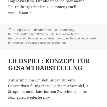
Improvisation
. Für alle habe ich hier meine
Beurteilungskriterien zusammengestellt.
BEURTEILUNGSKRITERIEN im Fach Schulpraktisches Klav
weiterlesen
Veröffentlicht
Kategorien
Schlagwörter
27. April 2011
Unterricht
Beurteilung
,
am
Beurteilungskriterien Blattspiel
,
Beurteilungskriterien
Improvisation
,
Beurteilungskriterien Liedspiel
,
Beurteilungskriterien
Partiturspiel
,
Schupra Beurteilungskriterien
LIEDSPIEL: KONZEPT FÜR
GESAMTDARSTELLUNG
Auflistung von Empfehlungen für eine
Gesamtdarstellung eines Liedes mit Vorspiel, 2
Strophen, modulatorischem Zwischenspiel und
LIEDSPIEL: KONZEPT FÜR GESAMTDARSTELL
Nachspiel.
weiterlesen