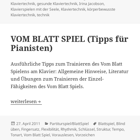
am
Klaviertechnik
,
gesunde Klaviertechnik
,
Irina Jacobson
,
Klavierspielen mit der Seele
,
Klaviertechnik
,
körperbewusste
Klaviertechnik
,
technik
VOM BLATT SPIEL (Tipps für
Pianisten)
Ausführliche Tipps zum Trainieren des Vom Blatt
Spielens am Klavier: Allgemeine Hinweise, Literatur
und Übungen zum Trainieren der Einzel-
Fähigkeiten des Vom Blatt Spiels.
VOM BLATT SPIEL (Tipps für Pianisten)
weiterlesen
Veröffentlicht
Kategorien
Schlagwörter
27. April 2011
Partiturspiel/BlattSpiel
Blattspiel
,
Blind
am
üben
,
Fingersatz
,
Flexibilität
,
Rhythmik
,
Schlüssel
,
Struktur
,
Tempo
,
Tonart
,
Vom Blatt Spiel
,
Vorauslesen
,
Vorzeichen