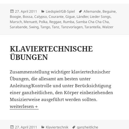
Veröffentlicht
Kategorien
Schlagwörter
27. April 2011
Liedspiel/GB-Spiel
Allemande
,
Beguine
,
am
Boogie
,
Bossa
,
Calypso
,
Courante
,
Gigue
,
Ländler
,
Lieder Songs
,
Marsch
,
Menuett
,
Polka
,
Reggae
,
Rumba
,
Samba Cha Cha Cha
,
Sarabande
,
Swing
,
Tango
,
Tanz
,
Tanzvorlagen
,
Tarantella
,
Walzer
KLAVIERTECHNISCHE
ÜBUNGEN
Zusammenstellung wichtiger klaviertechnischer
Übungen, die allesamt am besten unter
Anleitung/Kontrolle und unter Berücksichtigung
einer ganzheitlichen, den Körper einbeziehenden
Musizierweise ausgeführt werden sollten.
KLAVIERTECHNISCHE ÜBUNGEN
weiterlesen
Veröffentlicht
Kategorien
Schlagwörter
27. April 2011
Klaviertechnik
ganzheitliche