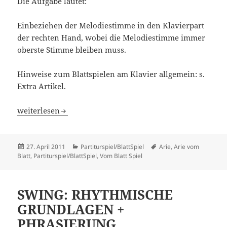
Die Aufgabe lautet:
Einbeziehen der Melodiestimme in den Klavierpart
der rechten Hand, wobei die Melodiestimme immer
oberste Stimme bleiben muss.
Hinweise zum Blattspielen am Klavier allgemein: s.
Extra Artikel.
ARIE VOM BLATT (Übungen)
weiterlesen
Veröffentlicht
Kategorien
Schlagwörter
27. April 2011
Partiturspiel/BlattSpiel
Arie
,
Arie vom
am
Blatt
,
Partiturspiel/BlattSpiel
,
Vom Blatt Spiel
SWING: RHYTHMISCHE
GRUNDLAGEN +
PHRASIERUNG