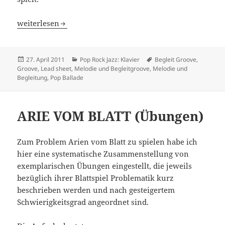
Problem: MELODIESPIEL + BEGLEIT-GROOVE (Bsp.: Pop Ba
weiterlesen
Veröffentlicht
Kategorien
Schlagwörter
27. April 2011
Pop Rock Jazz: Klavier
Begleit Groove
,
am
Groove
,
Lead sheet
,
Melodie und Begleitgroove
,
Melodie und
Begleitung
,
Pop Ballade
ARIE VOM BLATT (Übungen)
Zum Problem Arien vom Blatt zu spielen habe ich
hier eine systematische Zusammenstellung von
exemplarischen Übungen eingestellt, die jeweils
bezüglich ihrer Blattspiel Problematik kurz
beschrieben werden und nach gesteigertem
Schwierigkeitsgrad angeordnet sind.